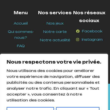
Menu
Nos services
Nos réseaux
sociaux
Accueil
Nos jeux
Facebook
Qui sommes-
Notre carte
nous?
Instagram
Notre actualité
FAQ
Nous respectons votre vie privée.
Nous utilisons des cookies pour améliorer
votre expérience de navigation, diffuser des
publicités ou des contenus personnalisés et
analyser notre trafic. En cliquant sur « Tout
Cookies Pour assurer le bon fonctionnement de ce site, nous
accepter », vous consentez à notre
devons parfois enregistrer de petits fichiers de données sur
utilisation des cookies.
l'équipement de nos utilisateurs. La plupart des grands sites
© 2025
Ludique and Ludic
. Tous droits réservés –
web font de même.