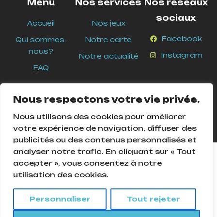
Menu
Nos services
Nos réseaux
sociaux
Accueil
Nos jeux
Facebook
Qui sommes-
Notre carte
nous?
Instagram
Notre actualité
FAQ
Nous respectons votre vie privée.
Nous utilisons des cookies pour améliorer
votre expérience de navigation, diffuser des
publicités ou des contenus personnalisés et
analyser notre trafic. En cliquant sur « Tout
Cookies Pour assurer le bon fonctionnement de ce site, nous
accepter », vous consentez à notre
devons parfois enregistrer de petits fichiers de données sur
utilisation des cookies.
l'équipement de nos utilisateurs. La plupart des grands sites
© 2025
Ludique and Ludic
. Tous droits réservés –
web font de même.
Création
Agence Mycom
Personnaliser
Tout rejeter
Accepter