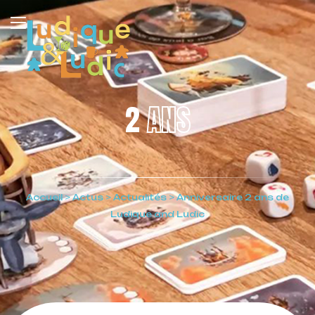
2
ANS
Accueil
>
Actus
>
Actualités
>
Anniversaire 2 ans de
Ludique and Ludic