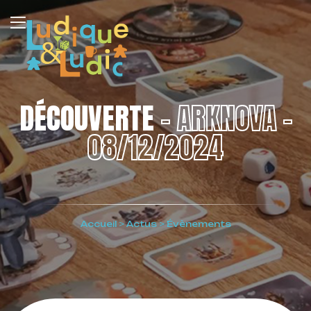
DÉCOUVERTE
– ARKNOVA –
08/12/2024
Accueil
>
Actus
>
Évènements