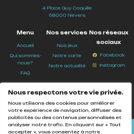
4 Place Guy Coquille
58000 Nevers
Menu
Nos services
Nos réseaux
sociaux
Accueil
Nos jeux
Facebook
Qui sommes-
Notre carte
nous?
Instagram
Notre actualité
FAQ
Nous respectons votre vie privée.
Nous utilisons des cookies pour améliorer
votre expérience de navigation, diffuser des
publicités ou des contenus personnalisés et
analyser notre trafic. En cliquant sur « Tout
Cookies Pour assurer le bon fonctionnement de ce site, nous
accepter », vous consentez à notre