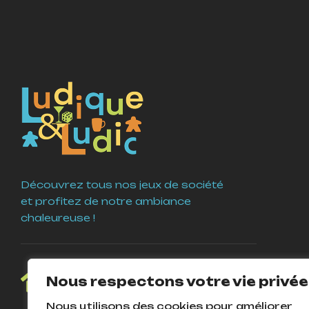
Découvrez tous nos jeux de société
et profitez de notre ambiance
chaleureuse !
4 Place Guy Coquille
Nous respectons votre vie privée
58000 Nevers
Nous utilisons des cookies pour améliorer