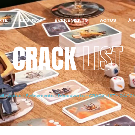
RTE
LES JEUX
ÉVÈNEMENTS
ACTUS
À 
CRACK
LIST
il
>
Actus
>
Évènements
>
Découverte – CRACK LIST – 04/12