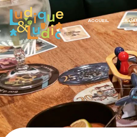
ACCUEIL
LA CA
Ac