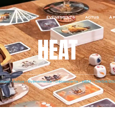
RTE
LES JEUX
ÉVÈNEMENTS
ACTUS
À 
HEAT
cueil
>
Actus
>
Évènements
>
Découverte – HEAT – 09/04/20