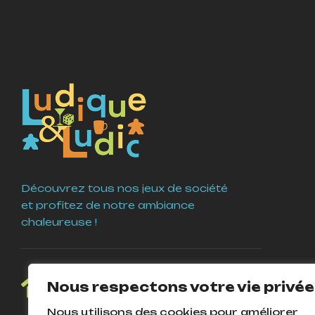
Découvrez tous nos jeux de société
et profitez de notre ambiance
chaleureuse !
4 Place Guy Coquille
Nous respectons votre vie privée
58000 Nevers
Nous utilisons des cookies pour améliorer