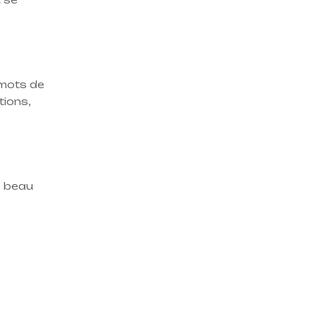
 mots de
tions,
s beau