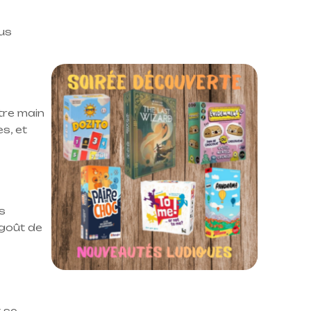
lus
tre main
s, et
s
 goût de
 se