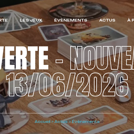
RTE
LES JEUX
ÉVÈNEMENTS
ACTUS
À 
VERTE
– NOUVE
13/06/2026
Accueil
>
Actus
>
Évènements