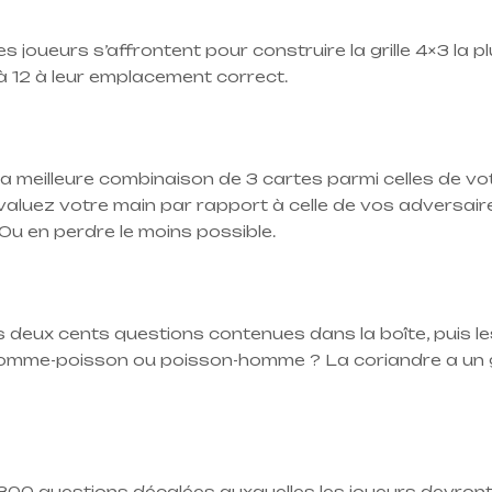
s joueurs s’affrontent pour construire la grille 4×3 la p
à 12 à leur emplacement correct.
a meilleure combinaison de 3 cartes parmi celles de vo
valuez votre main par rapport à celle de vos adversaire
Ou en perdre le moins possible.
s deux cents questions contenues dans la boîte, puis le
. Homme-poisson ou poisson-homme ? La coriandre a un
300 questions décalées auxquelles les joueurs devront