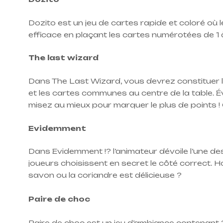
Dozito est un jeu de cartes rapide et coloré où le
efficace en plaçant les cartes numérotées de 1 
The last wizard
Dans The Last Wizard, vous devrez constituer l
et les cartes communes au centre de la table. É
misez au mieux pour marquer le plus de points ! 
Evidemment
Dans Evidemment !? l’animateur dévoile l’une de
joueurs choisissent en secret le côté correct
savon ou la coriandre est délicieuse ?
Paire de choc
Paire de choc est un jeu d’ambiance contenant 