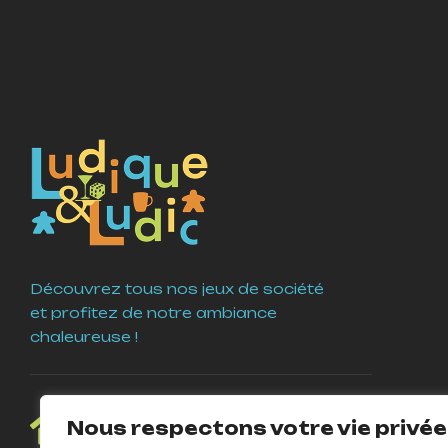
Découvrez tous nos jeux de société
et profitez de notre ambiance
chaleureuse !
4 Place Guy Coquille
Nous respectons votre vie privée
58000 Nevers