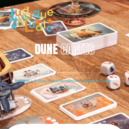
DUNE
CARTES
Accueil
>
Actus
>
Évènements
>
Initiation Dune –
06/02/2025