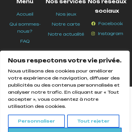
Menu
Nos services
Nos réseaux
sociaux
Accueil
Nos jeux
Facebook
Qui sommes-
Notre carte
nous?
Instagram
Notre actualité
FAQ
Nous respectons votre vie privée.
Nous utilisons des cookies pour améliorer
votre expérience de navigation, diffuser des
publicités ou des contenus personnalisés et
analyser notre trafic. En cliquant sur « Tout
Cookies Pour assurer le bon fonctionnement de ce site, nous
accepter », vous consentez à notre
devons parfois enregistrer de petits fichiers de données sur
utilisation des cookies.
l'équipement de nos utilisateurs. La plupart des grands sites
© 2025
Ludique and Ludic
. Tous droits réservés –
web font de même.
Création
Agence Mycom
Personnaliser
Tout rejeter
Accepter