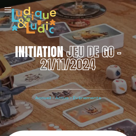
INITIATION
JEU DE GO –
21/11/2024
Accueil
>
Actus
>
Évènements