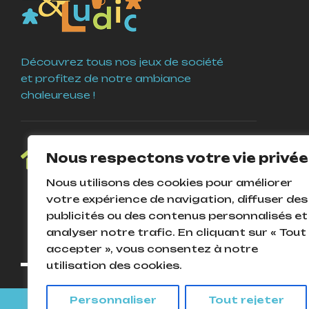
Découvrez tous nos jeux de société
et profitez de notre ambiance
chaleureuse !
4 Place Guy Coquille
Nous respectons votre vie privée
58000 Nevers
Nous utilisons des cookies pour améliorer
votre expérience de navigation, diffuser des
publicités ou des contenus personnalisés et
analyser notre trafic. En cliquant sur « Tout
accepter », vous consentez à notre
utilisation des cookies.
Personnaliser
Tout rejeter