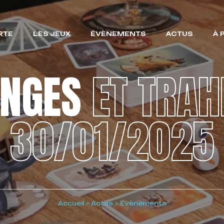
RTE
LES JEUX
ÉVÈNEMENTS
ACTUS
À 
NGES
ET TRAH
30/01/2025
Accueil
>
Actus
>
Évènements