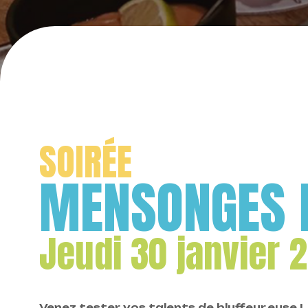
SOIRÉE
MENSONGES E
Jeudi 30 janvier 
Venez tester vos talents de bluffeur.euse !