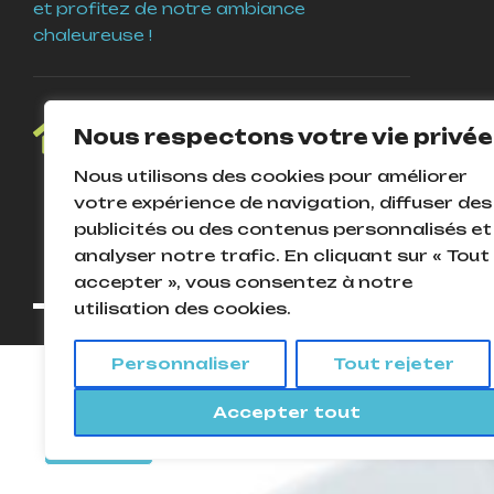
et profitez de notre ambiance
chaleureuse !
4 Place Guy Coquille
Nous respectons votre vie privée
58000 Nevers
Nous utilisons des cookies pour améliorer
votre expérience de navigation, diffuser des
publicités ou des contenus personnalisés et
analyser notre trafic. En cliquant sur « Tout
accepter », vous consentez à notre
utilisation des cookies.
Personnaliser
Tout rejeter
© 2025
L
Cookies Pour assurer le bon fonctionnement de ce site, nous devons p
Accepter tout
Accepter