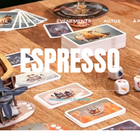
RTE
LES JEUX
ÉVÈNEMENTS
ACTUS
À 
ESPRESSO
Accueil
>
La carte