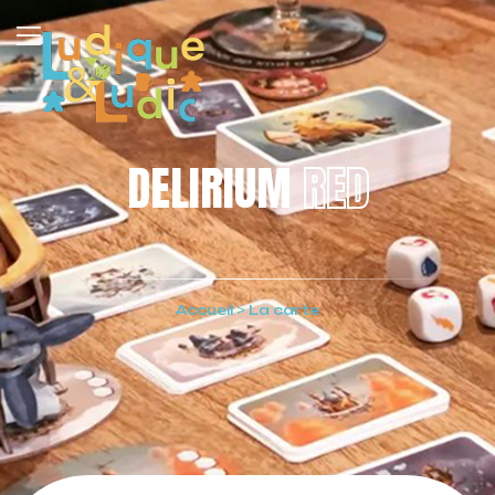
DELIRIUM
RED
Accueil
>
La carte