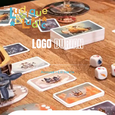
LOGO
DURIAN
Accueil
>
La carte