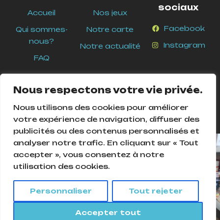
sociaux
Accueil
Nos jeux
Facebook
Qui sommes-
Notre carte
nous?
Instagram
Notre actualité
FAQ
Nous respectons votre vie privée.
Nous utilisons des cookies pour améliorer
votre expérience de navigation, diffuser des
publicités ou des contenus personnalisés et
analyser notre trafic. En cliquant sur « Tout
Cookies Pour assurer le bon fonctionnement de ce site, nous
accepter », vous consentez à notre
devons parfois enregistrer de petits fichiers de données sur
utilisation des cookies.
l'équipement de nos utilisateurs. La plupart des grands sites
© 2025
Ludique and Ludic
. Tous droits réservés –
web font de même.
Création
Agence Mycom
Personnaliser
Tout rejeter
Accepter
Accepter tout