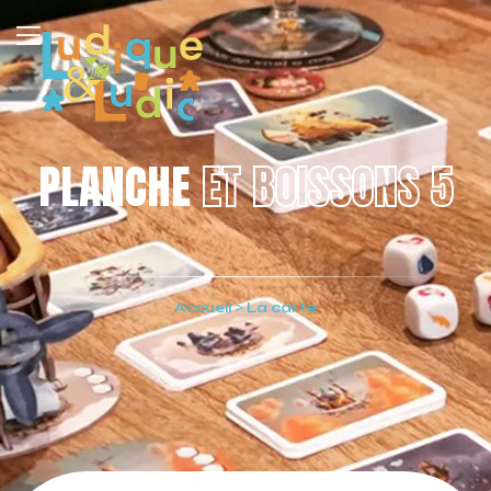
PLANCHE
ET BOISSONS 5
Accueil
>
La carte