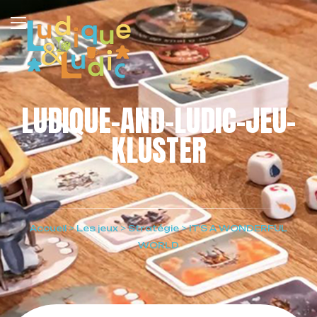
LUDIQUE-AND-LUDIC-JEU-
KLUSTER
Accueil
>
Les jeux
>
Stratégie
>
IT’S A WONDERFUL
WORLD