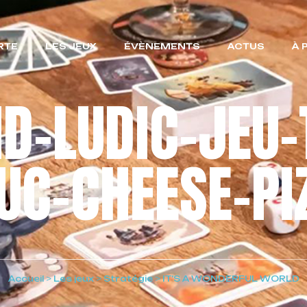
RTE
LES JEUX
ÉVÈNEMENTS
ACTUS
À 
ND-LUDIC-JEU-
UC-CHEESE-PI
Accueil
>
Les jeux
>
Stratégie
>
IT’S A WONDERFUL WORLD