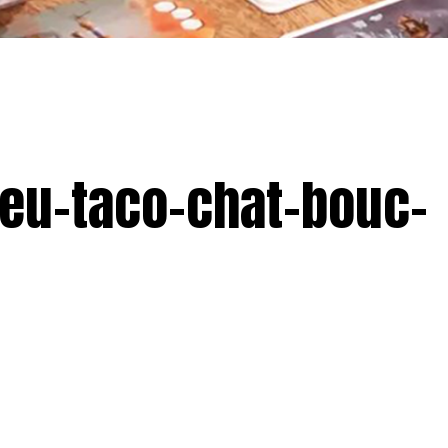
jeu-taco-chat-bouc-