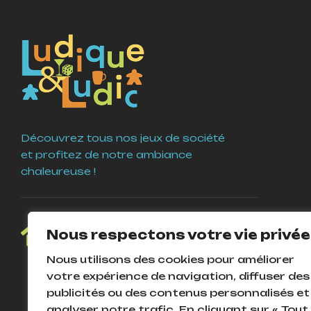
Découvrez tous nos jeux de société
et profitez de notre ambiance
chaleureuse !
4 Place Guy Coquille
Nous respectons votre vie privée
58000 Nevers
Nous utilisons des cookies pour améliorer
votre expérience de navigation, diffuser des
publicités ou des contenus personnalisés et
analyser notre trafic. En cliquant sur « Tout