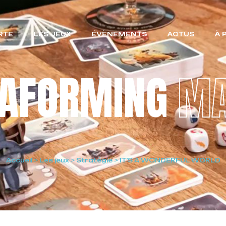
RTE
LES JEUX
ÉVÈNEMENTS
ACTUS
À 
RAFORMING
MA
Accueil
>
Les jeux
>
Stratégie
>
IT’S A WONDERFUL WORLD