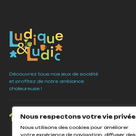
Découvrez tous nos jeux de société
et profitez de notre ambiance
chaleureuse !
4 Place Guy Coquille
Nous respectons votre vie privée
58000 Nevers
Nous utilisons des cookies pour améliorer
votre expérience de navigation, diffuser des