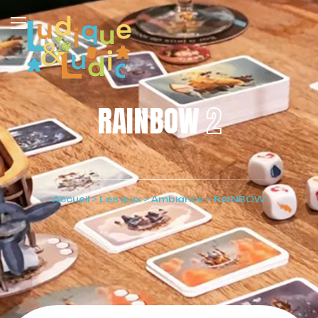
RAINBOW
2
Accueil
>
Les jeux
>
Ambiance
>
RAINBOW