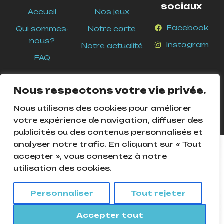
sociaux
Accueil
Nos jeux
Facebook
Qui sommes-
Notre carte
nous?
Instagram
Notre actualité
FAQ
Nous respectons votre vie privée.
Nous utilisons des cookies pour améliorer
votre expérience de navigation, diffuser des
publicités ou des contenus personnalisés et
analyser notre trafic. En cliquant sur « Tout
Cookies Pour assurer le bon fonctionnement de ce site, nous
accepter », vous consentez à notre
devons parfois enregistrer de petits fichiers de données sur
utilisation des cookies.
l'équipement de nos utilisateurs. La plupart des grands sites
© 2025
Ludique and Ludic
. Tous droits réservés –
web font de même.
Création
Agence Mycom
Personnaliser
Tout rejeter
Accepter
Accepter tout