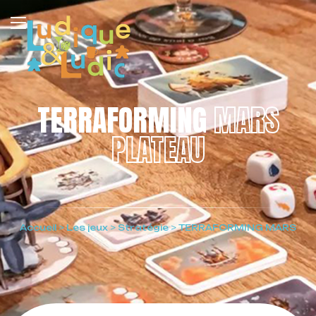
TERRAFORMING
MARS
PLATEAU
Accueil
>
Les jeux
>
Stratégie
>
TERRAFORMING MARS