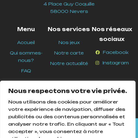
4 Place Guy Coquille
58000 Nevers
Menu
Nos services
Nos réseaux
sociaux
Accueil
Nos jeux
Facebook
Qui sommes-
Notre carte
nous?
Instagram
Notre actualité
FAQ
Nous respectons votre vie privée.
Nous utilisons des cookies pour améliorer
votre expérience de navigation, diffuser des
publicités ou des contenus personnalisés et
analyser notre trafic. En cliquant sur « Tout
Cookies Pour assurer le bon fonctionnement de ce site, nous
accepter », vous consentez à notre