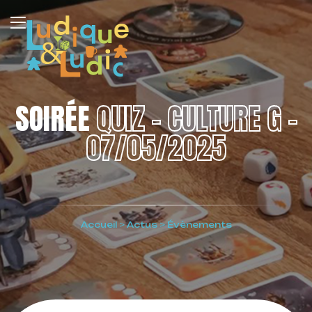
SOIRÉE
QUIZ – CULTURE G –
07/05/2025
Accueil
>
Actus
>
Évènements