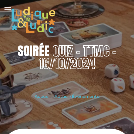
SOIRÉE
QUIZ – TTMC –
16/10/2024
Accueil
>
Actus
>
Évènements