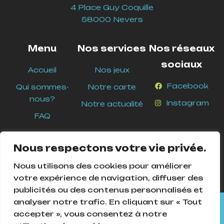
4 Place Guy Coquille
58000 Nevers
Menu
Nos services
Nos réseaux
sociaux
Accueil
Nos jeux
Facebook
Qui sommes-
Notre carte
nous?
Instagram
Notre actualité
FAQ
Nous respectons votre vie privée.
Nous utilisons des cookies pour améliorer
votre expérience de navigation, diffuser des
publicités ou des contenus personnalisés et
analyser notre trafic. En cliquant sur « Tout
Cookies Pour assurer le bon fonctionnement de ce site, nous
accepter », vous consentez à notre