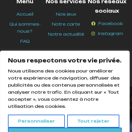
Menu
Nos services
Nos réseaux
sociaux
Accueil
Nos jeux
Facebook
Qui sommes-
Notre carte
nous?
Instagram
Notre actualité
FAQ
Nous respectons votre vie privée.
Nous utilisons des cookies pour améliorer
votre expérience de navigation, diffuser des
publicités ou des contenus personnalisés et
analyser notre trafic. En cliquant sur « Tout
Cookies Pour assurer le bon fonctionnement de ce site, nous
accepter », vous consentez à notre
devons parfois enregistrer de petits fichiers de données sur
utilisation des cookies.
l'équipement de nos utilisateurs. La plupart des grands sites
© 2025
Ludique and Ludic
. Tous droits réservés –
web font de même.
Création
Agence Mycom
Personnaliser
Tout rejeter
Accepter