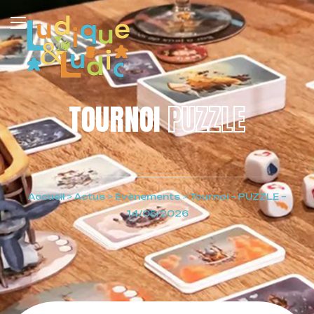
TOURNOI
PUZZLE
Accueil
>
Actus
>
Évènements
>
Tournoi – PUZZLE –
14/05/2026