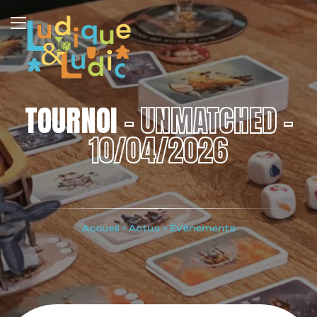
TOURNOI
– UNMATCHED –
10/04/2026
Accueil
>
Actus
>
Évènements