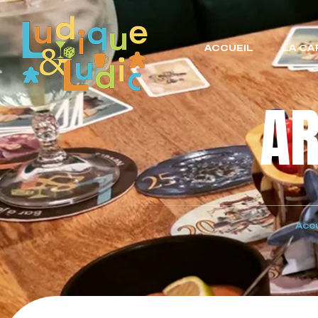
ACCUEIL
LA CA
A
Accu